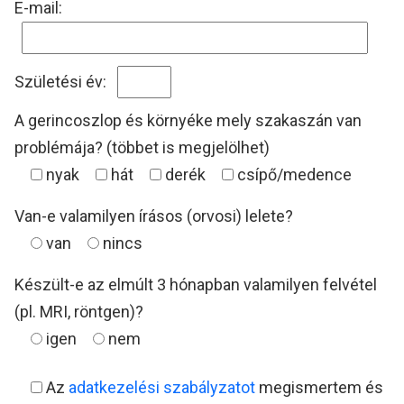
E-mail:
Születési év:
A gerincoszlop és környéke mely szakaszán van
problémája? (többet is megjelölhet)
nyak
hát
derék
csípő/medence
Van-e valamilyen írásos (orvosi) lelete?
van
nincs
Készült-e az elmúlt 3 hónapban valamilyen felvétel
(pl. MRI, röntgen)?
igen
nem
Az
adatkezelési szabályzatot
megismertem és