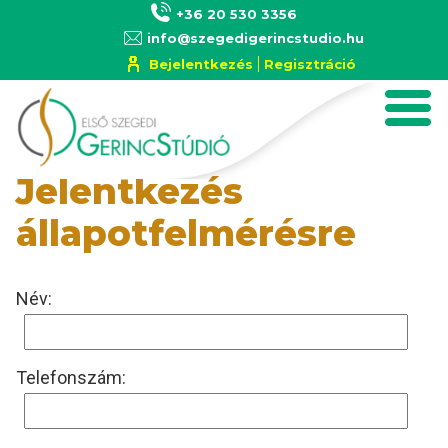
Skip to main content
+36 20 530 3356
info@szegedigerincstudio.hu
Bejelentkezés
Regisztráció
Jelentkezés
állapotfelmérésre
Név:
Telefonszám: