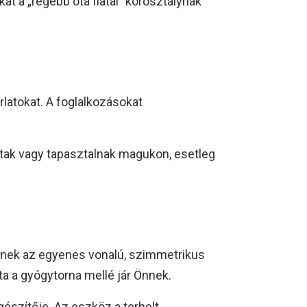
t a „régebb óta fiatal” korosztálynak
latokat. A foglalkozásokat
ltak vagy tapasztalnak magukon, esetleg
enek az egyenes vonalú, szimmetrikus
a a gyógytorna mellé jár Önnek.
észítője. Az eszköz a terhelt