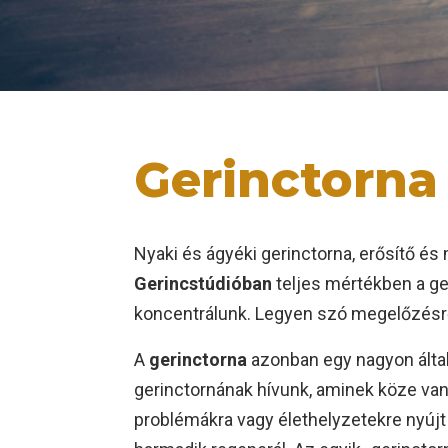
Gerinctorna
Nyaki és ágyéki gerinctorna, erősítő és
Gerincstúdióban
teljes mértékben a g
koncentrálunk. Legyen szó megelőzésről,
A
gerinctorna
azonban egy nagyon álta
gerinctornának hívunk, aminek köze va
problémákra vagy élethelyzetekre nyújt 