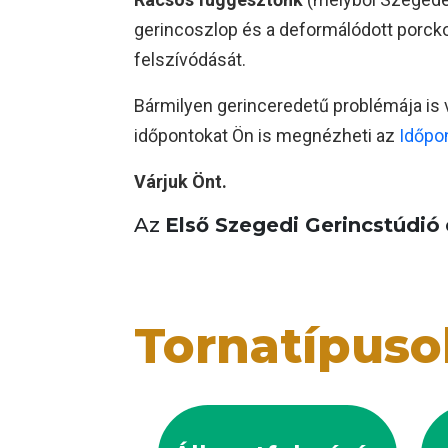
gerincoszlop és a deformálódott porcko
felszívódását.
Bármilyen gerinceredetű problémája is v
időpontokat Ön is megnézheti az
Időpo
Várjuk Önt.
Az
Első Szegedi Gerincstúdió
Tornatípuso