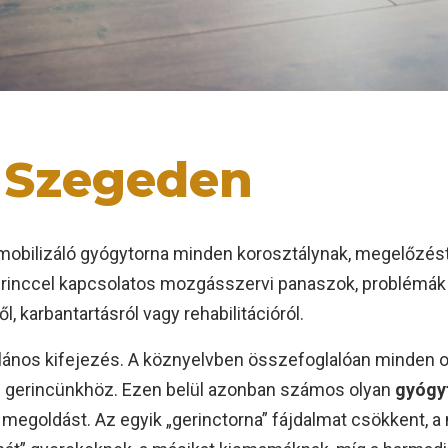
 Szegeden
 mobilizáló gyógytorna minden korosztálynak, megelőzéstő
erinccel kapcsolatos mozgásszervi panaszok, problémák
 karbantartásról vagy rehabilitációról.
lános kifejezés. A köznyelvben összefoglalóan minden ol
n gerincünkhöz. Ezen belül azonban számos olyan
gyógy
megoldást. Az egyik „gerinctorna” fájdalmat csökkent, a 