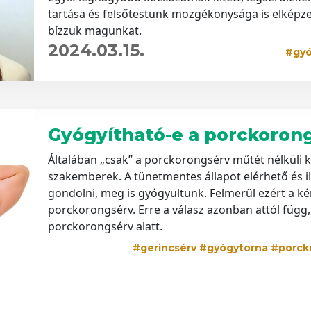
tartása és felsőtestünk mozgékonysága is elképze
bízzuk magunkat.
2024.03.15.
#gyó
Gyógyítható-e a porckoron
Általában „csak” a porckorongsérv műtét nélküli k
szakemberek. A tünetmentes állapot elérhető és 
gondolni, meg is gyógyultunk. Felmerül ezért a ké
porckorongsérv. Erre a válasz azonban attól függ, 
porckorongsérv alatt.
#gerincsérv #gyógytorna #porck