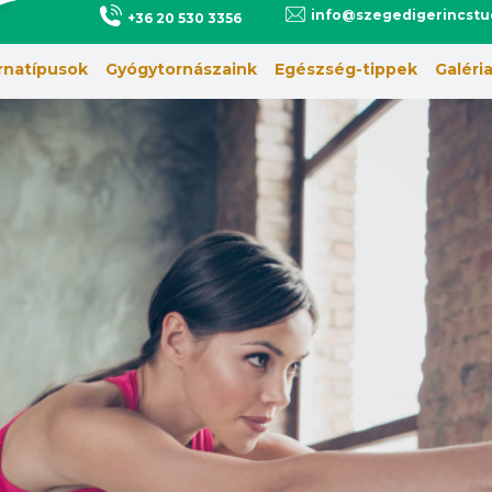
info@szegedigerincstu
+36 20 530 3356
rnatípusok
Gyógytornászaink
Egészség-tippek
Galéri