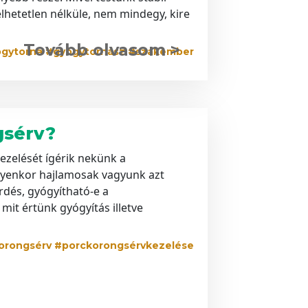
lhetetlen nélküle, nem mindegy, kire
Tovább olvasom >
gytorna #gyógytornász #szakember
gsérv?
ezelését ígérik nekünk a
ilyenkor hajlamosak vagyunk azt
rdés, gyógyítható-e a
mit értünk gyógyítás illetve
orongsérv #porckorongsérvkezelése