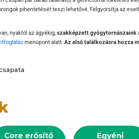
rongok pihentetését teszi lehetővé. Felgyorsítja az ese
an, nyaktól az ágyékig,
szakképzett gyógytornászaink
ntfoglalás
menüpont alatt.
Az első találkozásra hozza ma
csapata
k
Core erősítő
Egyéni