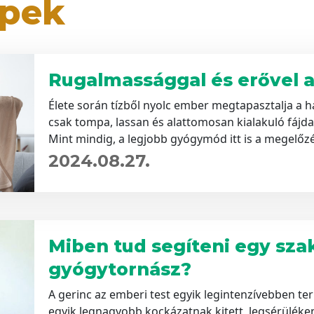
ppek
Rugalmassággal és erővel a
Élete során tízből nyolc ember megtapasztalja a há
csak tompa, lassan és alattomosan kialakuló fájd
Mint mindig, a legjobb gyógymód itt is a megelőzé
2024.08.27.
Miben tud segíteni egy sza
gyógytornász?
A gerinc az emberi test egyik legintenzívebben t
egyik legnagyobb kockázatnak kitett, legsérüléken