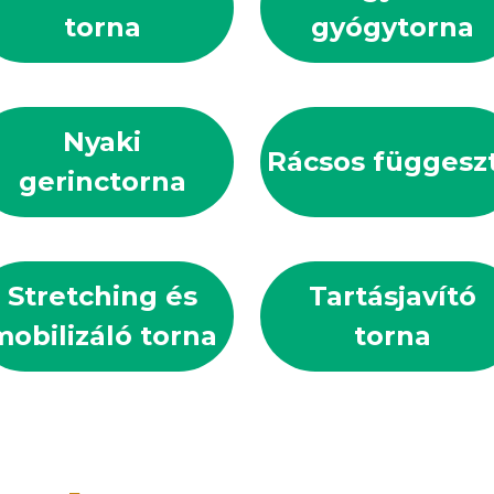
torna
gyógytorna
Nyaki
Rácsos függesz
gerinctorna
Stretching és
Tartásjavító
mobilizáló torna
torna