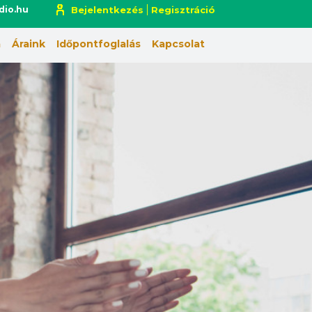
dio.hu
Bejelentkezés
Regisztráció
a
Áraink
Időpontfoglalás
Kapcsolat