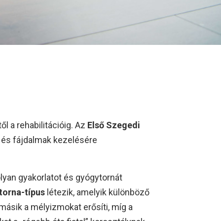
l a rehabilitációig. Az
Első Szegedi
 és fájdalmak kezelésére
yan gyakorlatot és gyógytornát
torna-típus
létezik, amelyik különböző
másik a mélyizmokat erősíti, míg a