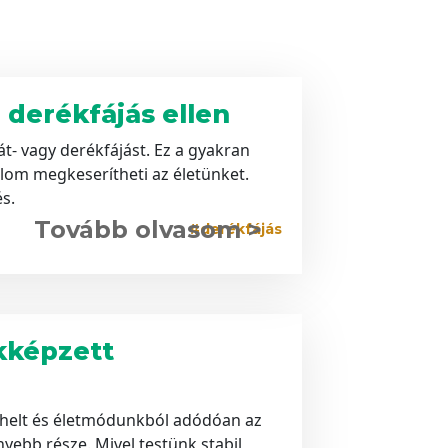
 derékfájás ellen
t- vagy derékfájást. Ez a gyakran
alom megkeserítheti az életünket.
s.
Tovább olvasom >
#derékfájás
kképzett
erhelt és életmódunkból adódóan az
yebb része. Mivel testünk stabil