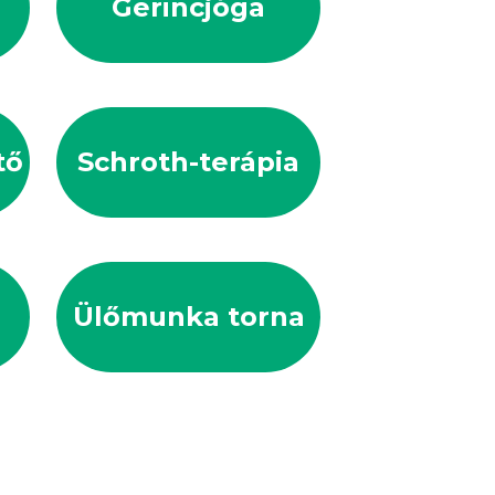
Gerincjóga
tő
Schroth-terápia
Ülőmunka torna