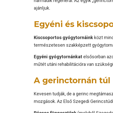
harmadik regenerál. Az egyik „gerinctor
ajánljuk.
Egyéni és kiscsop
Kiscsoportos gyógytornáink
közt mind
természetesen szakképzett gyógytornás
Egyéni gyógytornánkat
elsősorban azo
műtét utáni rehabilitációra van szükség
A gerinctornán túl
Kevesen tudják, de a gerinc megtámas
mozgások. Az Első Szegedi Gerincstúd
Rácsos függesztőnk
(melyből Szegeden 