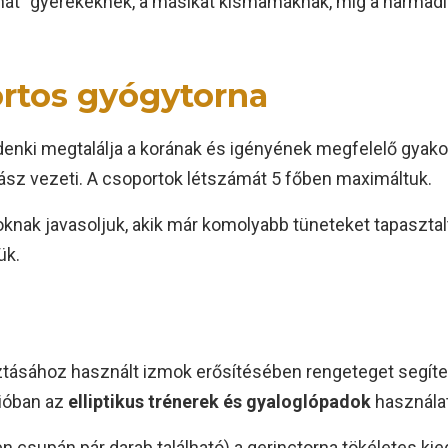
nát” gyerekeknek, a másikat kismamáknak, míg a harmadika
ortos gyógytorna
enki megtalálja a korának és igényének megfelelő gyakor
z vezeti. A csoportok létszámát 5 főben maximáltuk.
knak javasoljuk, akik már komolyabb tüneteket tapaszta
ük.
ztásához használt izmok erősítésében rengeteget segít
ióban az
elliptikus trénerek és gyaloglópadok
használat
csupán pár darab található) a gerinctorna tökéletes kieg