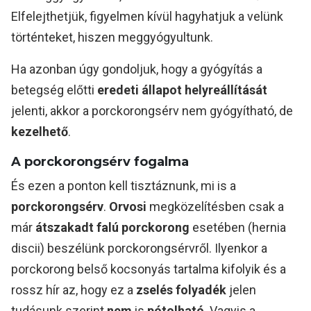
Elfelejthetjük, figyelmen kívül hagyhatjuk a velünk
történteket, hiszen meggyógyultunk.
Ha azonban úgy gondoljuk, hogy a gyógyítás a
betegség előtti
eredeti állapot helyreállítását
jelenti, akkor a porckorongsérv nem gyógyítható, de
kezelhető
.
A porckorongsérv fogalma
És ezen a ponton kell tisztáznunk, mi is a
porckorongsérv
.
Orvosi
megközelítésben csak a
már
átszakadt falú porckorong
esetében (hernia
discii) beszélünk porckorongsérvről. Ilyenkor a
porckorong belső kocsonyás tartalma kifolyik és a
rossz hír az, hogy ez a
zselés folyadék
jelen
tudásunk szerint
nem
is
pótolható
. Vagyis a