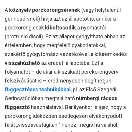
A
köznyelv
porckorongsérvnek
(vagy helytelenül
gerincsérvnek) hívja azt az állapotot is, amikor a
porckorong csak
kiboltosodik
a nyomástól
(protrusio discii). Ez az állapot gyógyítható abban az
értelemben, hogy megfelelő gyakorlatokkal,
szakértő gyógytornász vezetésével, a kitüremkedés
visszahúzható
az eredeti állapotába. Ezt a
folyamatot – de akár a kiszakadt porckorongsérv
felszívódását is – eredményesen segíthetjük
függesztéses technikákkal
, pl. az Első Szegedi
Gerincstúdióban megtalálható
nürnbergi rácsos
függesztő
használatával. Bár ilyenkor is igaz, hogy a
porckorong időközben esetlegesen elvékonyodott
falát „visszavastagítani” nehéz, mégis ha valahol,