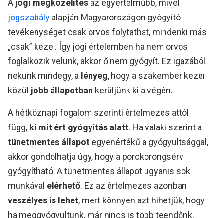
A
jogi megközelítés
az egyértelműbb, mivel
jogszabály
alapján Magyarországon gyógyító
tevékenységet csak orvos folytathat, mindenki más
„csak” kezel. Így jogi értelemben ha nem orvos
foglalkozik velünk, akkor ő nem gyógyít. Ez igazából
nekünk mindegy, a
lényeg
, hogy a szakember kezei
közül
jobb állapotban
kerüljünk ki a végén.
A hétköznapi fogalom szerinti értelmezés attól
függ,
ki mit ért gyógyítás alatt
. Ha valaki szerint a
tünetmentes állapot
egyenértékű a gyógyultsággal,
akkor gondolhatja úgy, hogy a porckorongsérv
gyógyítható. A tünetmentes állapot ugyanis sok
munkával
elérhető
. Ez az értelmezés azonban
veszélyes is lehet
, mert könnyen azt hihetjük, hogy
ha meggyógyultunk, már nincs is több teendőnk.