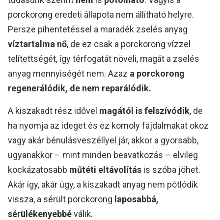
porckorong eredeti állapota nem állítható helyre.
Persze pihentetéssel a maradék zselés anyag
víztartalma nő
, de ez csak a porckorong vízzel
telítettségét, így térfogatát növeli, magát a zselés
anyag mennyiségét nem. Azaz
a porckorong
regenerálódik, de nem reparálódik.
A kiszakadt rész idővel
magától is felszívódik
, de
ha nyomja az ideget és ez komoly fájdalmakat okoz
vagy akár bénulásveszéllyel jár, akkor a gyorsabb,
ugyanakkor – mint minden beavatkozás – elvileg
kockázatosabb
műtéti eltávolítás
is szóba jöhet.
Akár így, akár úgy, a kiszakadt anyag nem pótlódik
vissza, a sérült porckorong
laposabbá,
sérülékenyebbé
válik.