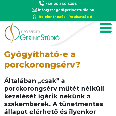
Skip to main content
+36 20 530 3356
info@szegedigerincstudio.hu
Bejelentkezés
Regisztráció
Gyógyítható-e a
porckorongsérv?
Általában „csak” a
porckorongsérv műtét nélküli
kezelését ígérik nekünk a
szakemberek. A tünetmentes
állapot elérhető és ilyenkor