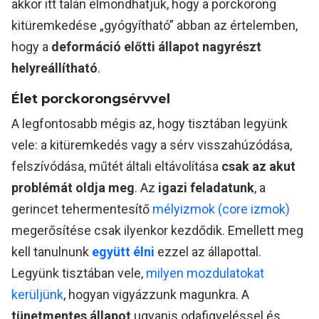
akkor itt talán elmondhatjuk, hogy a porckorong
kitüremkedése „gyógyítható” abban az értelemben,
hogy a
deformáció előtti állapot nagyrészt
helyreállítható
.
Élet porckorongsérvvel
A legfontosabb mégis az, hogy tisztában legyünk
vele: a kitüremkedés vagy a sérv visszahúzódása,
felszívódása, műtét általi eltávolítása
csak az akut
problémát oldja meg
. Az
igazi feladatunk
, a
gerincet tehermentesítő
mélyizmok (core izmok)
megerősítése csak ilyenkor kezdődik. Emellett meg
kell tanulnunk
együtt élni
ezzel az állapottal.
Legyünk tisztában vele,
milyen mozdulatokat
kerüljünk
, hogyan vigyázzunk magunkra. A
tünetmentes
állapot
ugyanis odafigyeléssel és