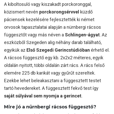
A kiboltosuló vagy kiszakadt porckoronggal,
közismert nevén
porckorongsérvvel
küzdő
páciensek kezelésére fejlesztették ki német
orvosok tapasztalatai alapján a nürnbergi rácsos
függesztőt vagy más néven a
Schlingen-ágyat
. Az
eszközből Szegeden alig néhány darab található,
egyikük az
Első Szegedi Gerincstúdióban
érhető el.
A rácsos függesztő egy kb. 2x2x2 méteres, egyik
oldalán nyitott, többi oldalán zárt rács. A rács felső
elemére 225 db karikát vagy gyűrűt szereltek.
Ezekbe lehet beleakasztani a függesztett testet
tartó hevedereket. A függesztett fekvő test így
saját súlyával sem nyomja a gerincet
.
Mire jó a nürnbergi rácsos függesztő?