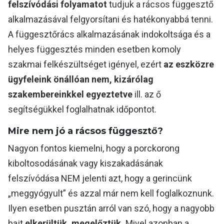
felszívódási folyamatot
tudjuk a rácsos függesztő
alkalmazásával felgyorsítani és hatékonyabbá tenni.
A függesztőrács alkalmazásának indokoltsága és a
helyes függesztés minden esetben komoly
szakmai felkészültséget igényel, ezért
az eszközre
ügyfeleink önállóan nem, kizárólag
szakembereinkkel egyeztetve
ill. az ő
segítségükkel foglalhatnak időpontot.
Mire nem jó a rácsos függesztő?
Nagyon fontos kiemelni, hogy a porckorong
kiboltosodásának vagy kiszakadásának
felszívódása NEM jelenti azt, hogy a gerincünk
„meggyógyult” és azzal már nem kell foglalkoznunk.
Ilyen esetben pusztán arról van szó, hogy a nagyobb
bajt
elkerültük, megelőztük.
Mivel azonban a