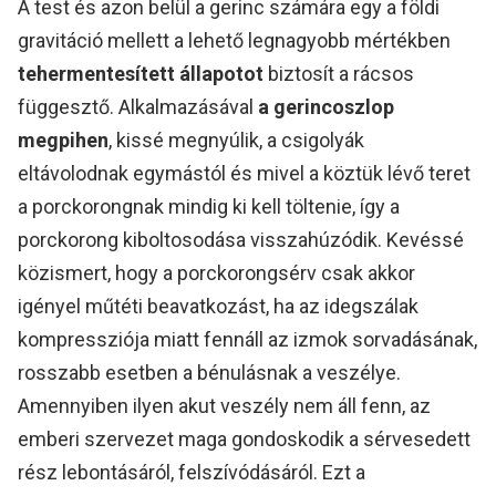
A test és azon belül a gerinc számára egy a földi
gravitáció mellett a lehető legnagyobb mértékben
tehermentesített állapotot
biztosít a rácsos
függesztő. Alkalmazásával
a gerincoszlop
megpihen
, kissé megnyúlik, a csigolyák
eltávolodnak egymástól és mivel a köztük lévő teret
a porckorongnak mindig ki kell töltenie, így a
porckorong kiboltosodása visszahúzódik. Kevéssé
közismert, hogy a porckorongsérv csak akkor
igényel műtéti beavatkozást, ha az idegszálak
kompressziója miatt fennáll az izmok sorvadásának,
rosszabb esetben a bénulásnak a veszélye.
Amennyiben ilyen akut veszély nem áll fenn, az
emberi szervezet maga gondoskodik a sérvesedett
rész lebontásáról, felszívódásáról. Ezt a